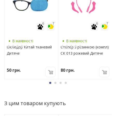
7
6
7
6
7
В наявності
В наявності
Оклюдор Китай тканевий
Стопер з резинкою (компл)
Дитяче
СК 013 рожевий Дитяче
50
грн.
80
грн.
З цим товаром купують