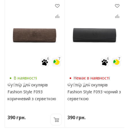
7
6
7
6
7
В наявності
Немає в наявності
Футляр для окулярів
Футляр для окулярів
Fashion Style F093
Fashion Style F093 чорний з
коричневий з серветкою
серветкою
390
грн.
390
грн.