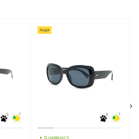
Акція
6
7
6
7
В наявності