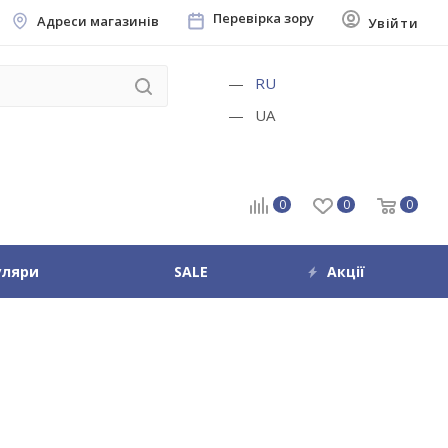
Перевірка зору
Адреси магазинів
Увійти
RU
UA
0
0
0
уляри
SALE
Акції