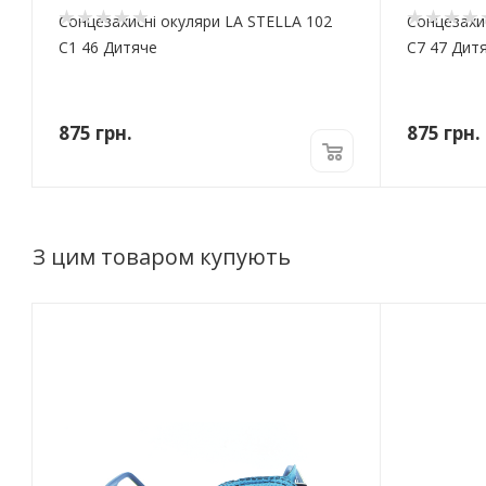
Сонцезахисні окуляри LA STELLA 102
Сонцезахи
C1 46 Дитяче
C7 47 Дит
875
грн.
875
грн.
З цим товаром купують