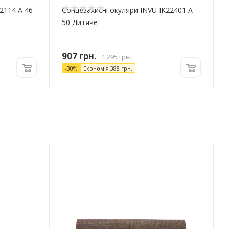
2114 A 46
Сонцезахисні окуляри INVU IK22401 A
50 Дитяче
907
грн.
1 295
грн.
-
30
%
Економія
388
грн.