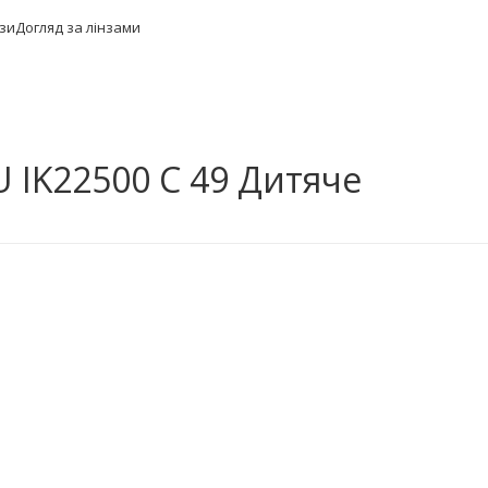
нзи
Догляд за лінзами
 IK22500 C 49 Дитяче