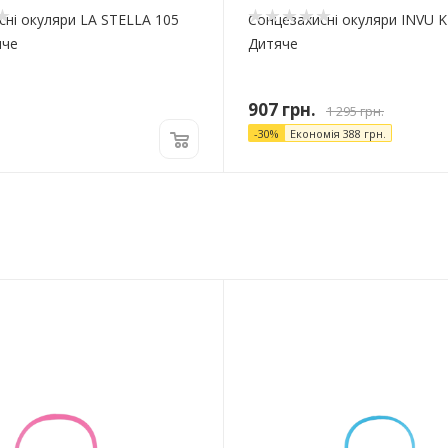
сні окуляри LA STELLA 105
Сонцезахисні окуляри INVU K
яче
Дитяче
907
грн.
1 295
грн.
-
30
%
Економія
388
грн.