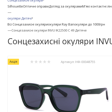
Сонцезахисні окуляри
Silhouette
Оптичні оправи
Догляд за окулярами
М'які контактні лі
—
окуляри Дитячі
Всі Сонцезахисні окуляри
окуляри Ray Ban
окуляри до 1000грн
—
Сонцезахисні окуляри INVU IK22500 C 49 Дитяче
Сонцезахисні окуляри INVU
Акція
Артикул:
НФ-00048755