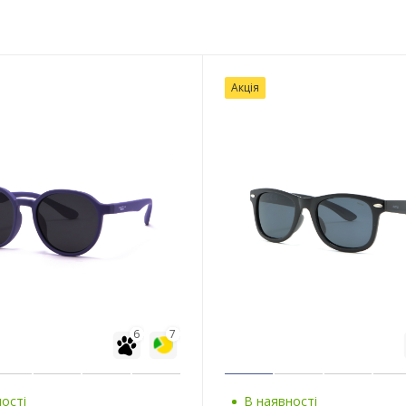
Акція
6
7
ості
В наявності