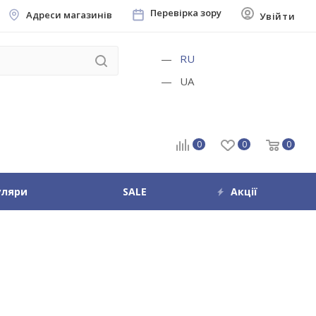
Перевірка зору
Адреси магазинів
Увійти
RU
UA
0
0
0
уляри
SALE
Акції