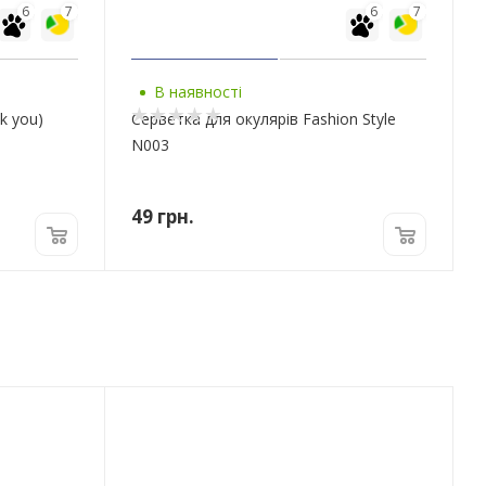
6
7
6
7
В наявності
k you)
Серветка для окулярів Fashion Style
N003
49
грн.