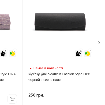
6
7
6
7
Немає в наявності
Style F024
Футляр для окулярів Fashion Style F091
кою
чорний з серветкою
250
грн.