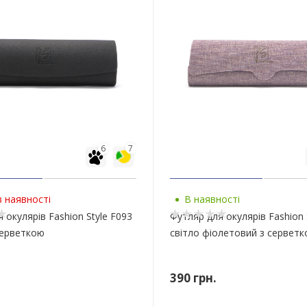
6
7
 наявності
В наявності
 окулярів Fashion Style F093
Футляр для окулярів Fashion 
серветкою
світло фіолетовий з сервет
390
грн.