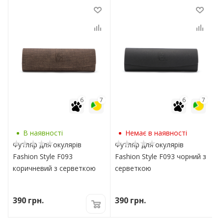
7
6
7
6
7
В наявності
Немає в наявності
Футляр для окулярів
Футляр для окулярів
Fashion Style F093
Fashion Style F093 чорний з
коричневий з серветкою
серветкою
390
грн.
390
грн.