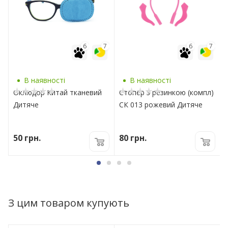
7
6
7
6
7
В наявності
В наявності
Оклюдор Китай тканевий
Стопер з резинкою (компл)
Дитяче
СК 013 рожевий Дитяче
50
грн.
80
грн.
З цим товаром купують