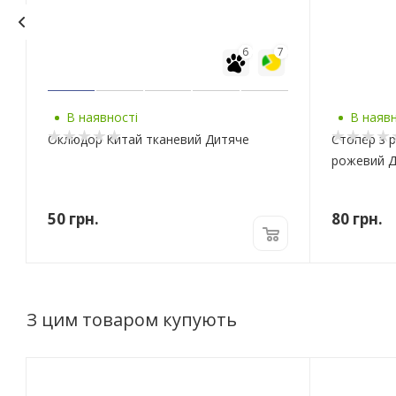
6
7
В наявності
В наявн
Оклюдор Китай тканевий Дитяче
Стопер з 
рожевий 
50
грн.
80
грн.
З цим товаром купують