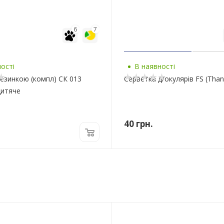
6
7
ості
В наявності
резинкою (компл) СК 013
Серветка д/окулярів FS (Than
Дитяче
40
грн.