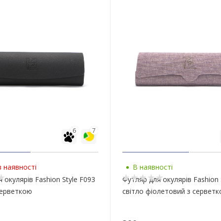
6
7
 наявності
В наявності
 окулярів Fashion Style F093
Футляр для окулярів Fashion 
серветкою
світло фіолетовий з сервет