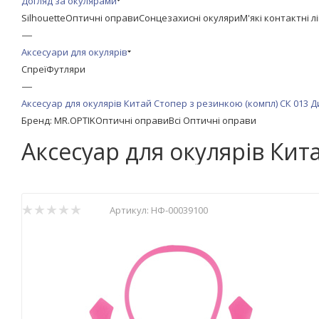
Догляд за окулярами
Silhouette
Оптичні оправи
Сонцезахисні окуляри
М'які контактні л
—
Аксесуари для окулярів
Спреї
Футляри
—
Аксесуар для окулярів Китай Стопер з резинкою (компл) СК 013 
Бренд: MR.OPTIK
Оптичні оправи
Всі Оптичні оправи
Аксесуар для окулярів Кит
Артикул:
НФ-00039100