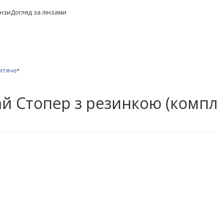
інзи
Догляд за лінзами
Дитяче
ай Стопер з резинкою (компл