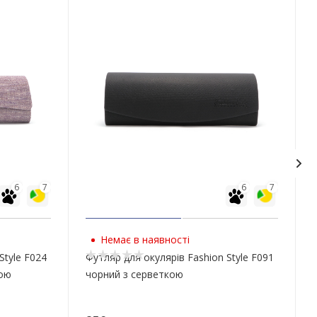
6
7
6
7
Немає в наявності
Style F024
Футляр для окулярів Fashion Style F091
кою
чорний з серветкою