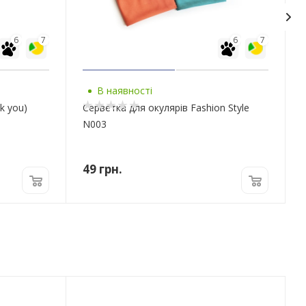
6
7
6
7
В наявності
k you)
Серветка для окулярів Fashion Style
N003
49
грн.