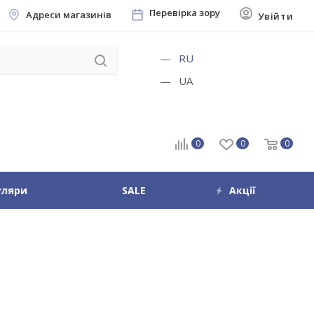
Перевірка зору
Адреси магазинів
Увійти
RU
UA
0
0
0
уляри
SALE
Акції