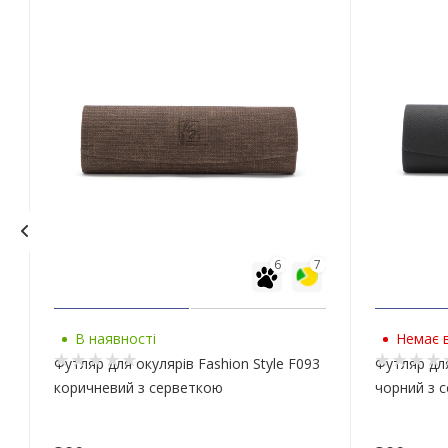
6
7
В наявності
Немає в
Футляр для окулярів Fashion Style F093
Футляр для
коричневий з серветкою
чорний з 