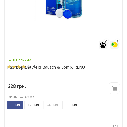
6
7
В наличии
4
Раствор для линз Bausch & Lomb, RENU
228
грн.
Об'єм
—
60 мл
60 мл
120 мл
240 мл
360 мл