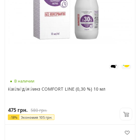
6
7
В наличии
Капли для линз COMFORT LINE (0,30 %) 10 мл
475
грн.
580
грн.
-
18
%
Экономия
105
грн.