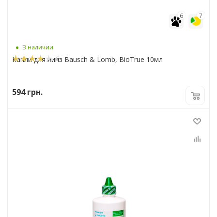
6
7
В наличии
5
Капли для линз Bausch & Lomb, BioTrue 10мл
594
грн.