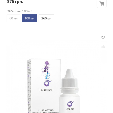
376
грн.
Об'єм
—
100 мл
60 мл
100 мл
360 мл