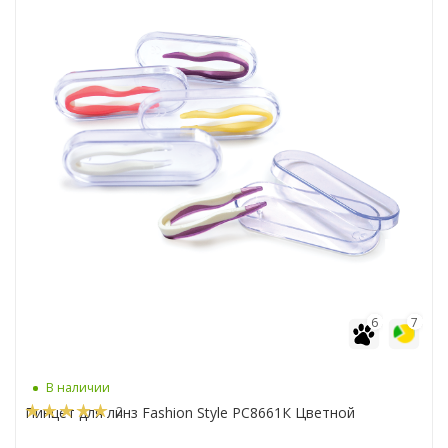
6
7
В наличии
2
Пинцет для линз Fashion Style РС8661К Цветной