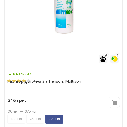
6
7
В наличии
4
Раствор для линз Sia Henson, Multison
316
грн.
Об'єм
—
375 мл
100 мл
240 мл
375 мл