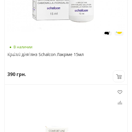
6
7
В наличии
Краплі для лінз Schalcon Лакріме 15мл
390
грн.