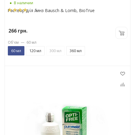
В наличии
5
Раствор для линз Bausch & Lomb, BioTrue
266
грн.
Об'єм
—
60 мл
60 мл
120 мл
300 мл
360 мл