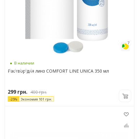
6
7
В наличии
Раствор для линз COMFORT LINE UNICA 350 мл
299
грн.
400
грн.
-
25
%
Экономия
101
грн.