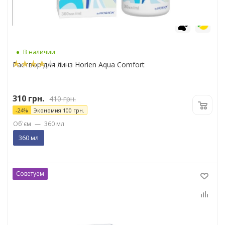
6
7
В наличии
3
Раствор для линз Horien Aqua Comfort
310
грн.
410
грн.
-
24
%
Экономия
100
грн.
Об'єм
—
360 мл
360 мл
Советуем