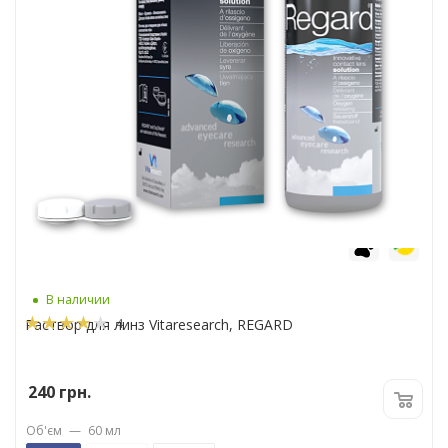
6
7
В наличии
4
Раствор для линз Vitaresearch, REGARD
240
грн.
Об'єм
—
60 мл