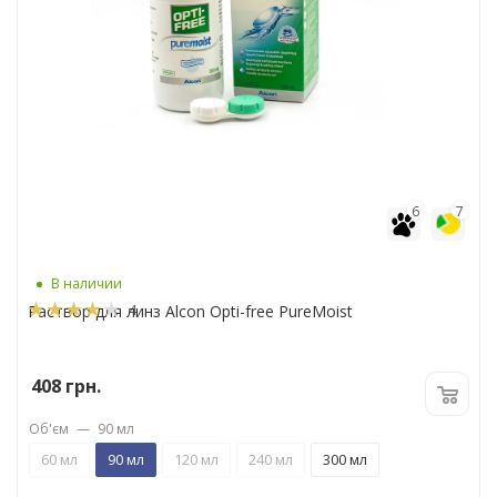
6
7
В наличии
4
Раствор для линз Alcon Opti-free PureMoist
408
грн.
Об'єм
—
90 мл
60 мл
90 мл
120 мл
240 мл
300 мл