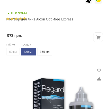
В наличии
1
Раствор для линз Alcon Opti-free Express
373
грн.
Об'єм
—
120 мл
60 мл
120 мл
355 мл