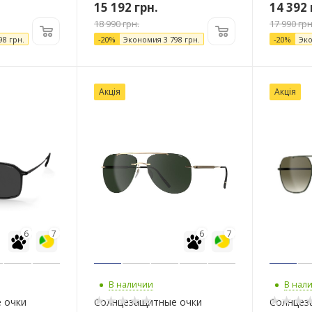
15 192
грн.
14 392
18 990
грн.
17 990
грн
98
грн.
-
20
%
Экономия
3 798
грн.
-
20
%
Эк
Акція
Акція
6
7
6
7
В наличии
В нал
 очки
Солнцезащитные очки
Солнцез