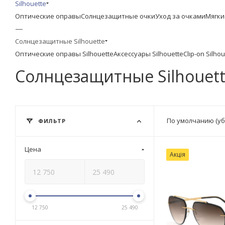
Silhouette
Оптические оправы
Солнцезащитные очки
Уход за очками
Мягки
—
Солнцезащитные Silhouette
Оптические оправы Silhouette
Аксессуары Silhouette
Clip-on Silho
Солнцезащитные Silhouet
По умолчанию (у
ФИЛЬТР
Цена
Акція
12 750
25 490