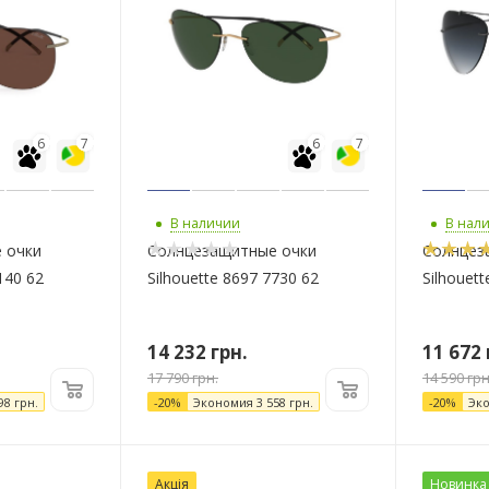
6
7
6
7
В наличии
В нал
 очки
Солнцезащитные очки
Солнцез
140 62
Silhouette 8697 7730 62
Silhouet
14 232
грн.
11 672
17 790
грн.
14 590
грн
98
грн.
-
20
%
Экономия
3 558
грн.
-
20
%
Эк
Акція
Новинка