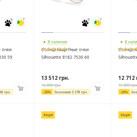
6
7
6
7
В наличии
В нал
1
 очки
Солнцезащитные очки
Солнцез
030 59
Silhouette 8182 7530 60
Silhouet
13 512
грн.
12 712
16 890
грн.
15 890
грн
98
грн.
-
20
%
Экономия
3 378
грн.
-
20
%
Эк
Акція
Акція