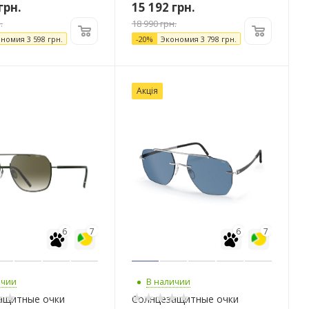
грн.
15 192
грн.
.
18 990
грн.
ономия
3 598
грн.
-
20
%
Экономия
3 798
грн.
Акція
6
7
6
7
ичии
В наличии
ащитные очки
Солнцезащитные очки