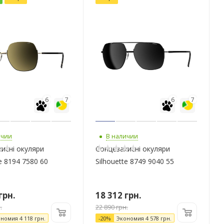
6
7
6
7
ичии
В наличии
исні окуляри
Сонцезахисні окуляри
te 8194 7580 60
Silhouette 8749 9040 55
грн.
18 312
грн.
.
22 890
грн.
ономия
4 118
грн.
-
20
%
Экономия
4 578
грн.