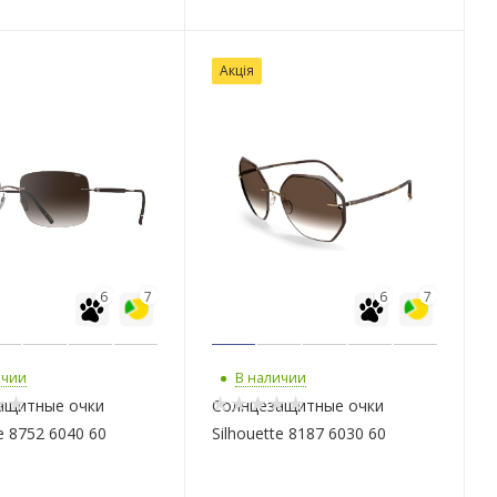
Акція
6
7
6
7
ичии
В наличии
ащитные очки
Солнцезащитные очки
te 8752 6040 60
Silhouette 8187 6030 60