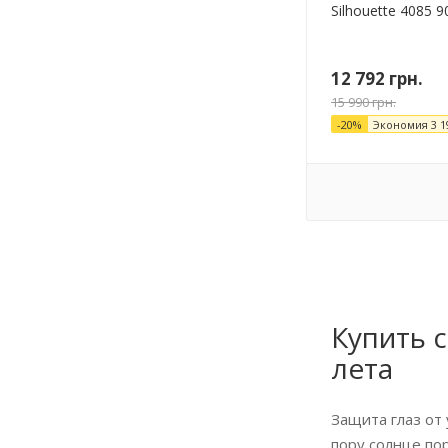
Silhouette 4085 9
12 792
грн.
15 990
грн.
-
20
%
Экономия
3 1
Купить 
лета
Защита глаз от
пору солнце по