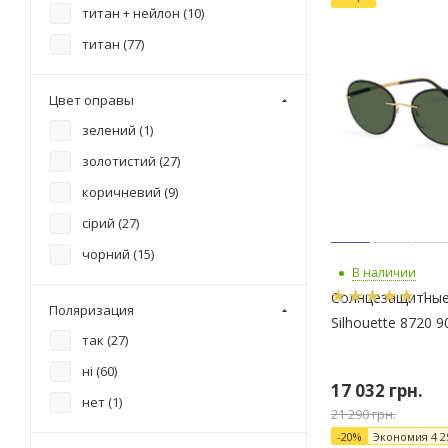
титан + нейлон (
10
)
титан (
77
)
Цвет оправы
зелений (
1
)
золотистий (
27
)
коричневий (
9
)
сірий (
27
)
чорний (
15
)
В наличии
1
Солнцезащитные
Поляризация
Silhouette 8720 9
так (
27
)
ні (
60
)
17 032
грн.
нет (
1
)
21 290
грн.
-
20
%
Экономия
4 2