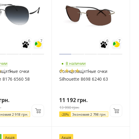
6
7
6
7
ичии
В наличии
5
1
ащитные очки
Солнцезащитные очки
te 8176 6560 58
Silhouette 8698 6240 63
грн.
11 192
грн.
.
13 990
грн.
ономия
2 918
грн.
-
20
%
Экономия
2 798
грн.
Акція
Акція