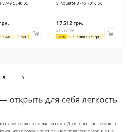
te 8749 5540 55
Silhouette 8746 7010 56
грн.
17 512
грн.
.
21 890
грн.
ономия
4 118
грн.
-
20
%
Экономия
4 378
грн.
5
— открыть для себя легкость
риходом теплого времени года. Да и в осенне-зимнюю
иться, что провоцирует раннее появление морщин, а