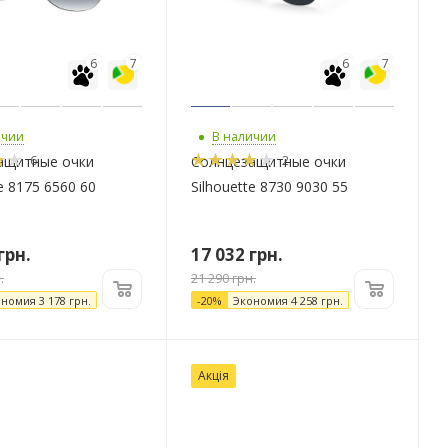
6
7
6
7
ичии
В наличии
6
2
ащитные очки
Солнцезащитные очки
te 8175 6560 60
Silhouette 8730 9030 55
грн.
17 032
грн.
.
21 290
грн.
ономия
3 178
грн.
-
20
%
Экономия
4 258
грн.
Акція