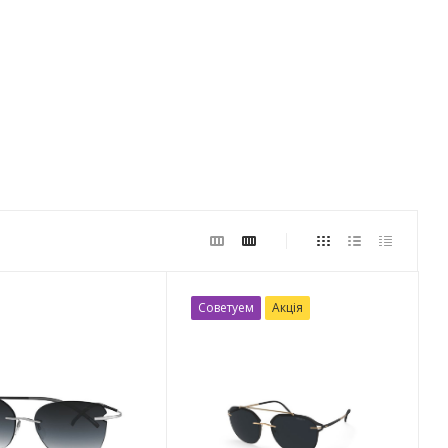
Советуем
Акція