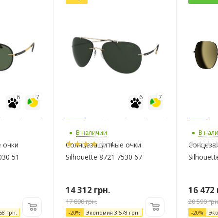
6
7
6
7
В наличии
В нал
4
 очки
Солнцезащитные очки
Сонцезах
030 51
Silhouette 8721 7530 67
Silhouet
14 312
грн.
16 472
17 890
грн.
20 590
грн
58
грн.
-
20
%
Экономия
3 578
грн.
-
20
%
Эк