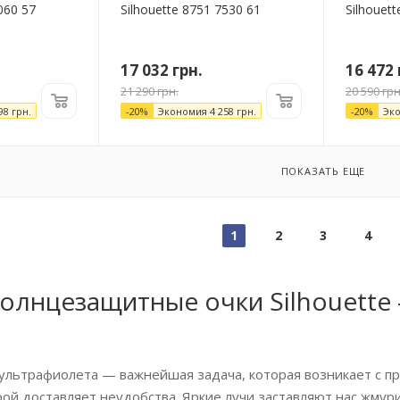
060 57
Silhouette 8751 7530 61
Silhouet
17 032
грн.
16 472
21 290
грн.
20 590
грн
98
грн.
-
20
%
Экономия
4 258
грн.
-
20
%
Эк
ПОКАЗАТЬ ЕЩЕ
1
2
3
4
солнцезащитные очки Silhouette 
 ультрафиолета — важнейшая задача, которая возникает с п
рой доставляет неудобства. Яркие лучи заставляют нас жмур