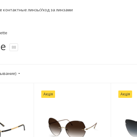
е контактные линзы
Уход за линзами
uette
te
88
бывание)
Акція
Акція