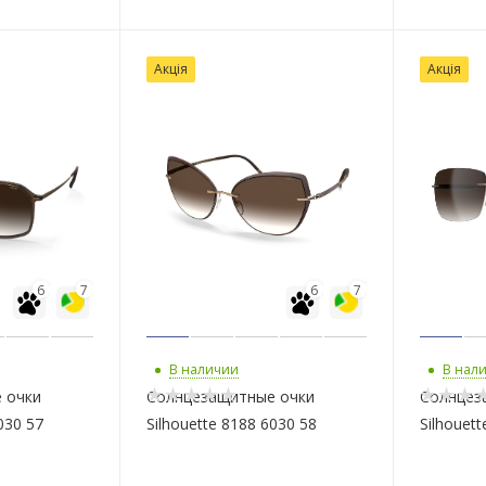
Акція
Акція
6
7
6
7
В наличии
В нал
 очки
Солнцезащитные очки
Солнцез
030 57
Silhouette 8188 6030 58
Silhouet