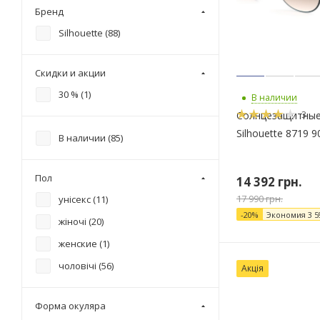
Бренд
Silhouette (
88
)
Скидки и акции
30 % (
1
)
В наличии
3
Солнцезащитные
Silhouette 8719 9
В наличии (
85
)
Пол
14 392
грн.
17 990
грн.
унісекс (
11
)
-
20
%
Экономия
3 5
жіночі (
20
)
женские (
1
)
чоловічі (
56
)
Акція
Форма окуляра