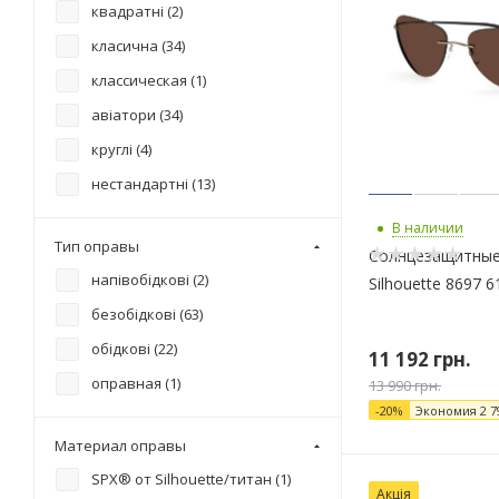
квадратні (
2
)
класична (
34
)
классическая (
1
)
авіатори (
34
)
круглі (
4
)
нестандартні (
13
)
В наличии
Тип оправы
Солнцезащитные
напівобідкові (
2
)
Silhouette 8697 6
безобідкові (
63
)
обідкові (
22
)
11 192
грн.
оправная (
1
)
13 990
грн.
-
20
%
Экономия
2 7
Материал оправы
SPX® от Silhouette/титан (
1
)
Акція