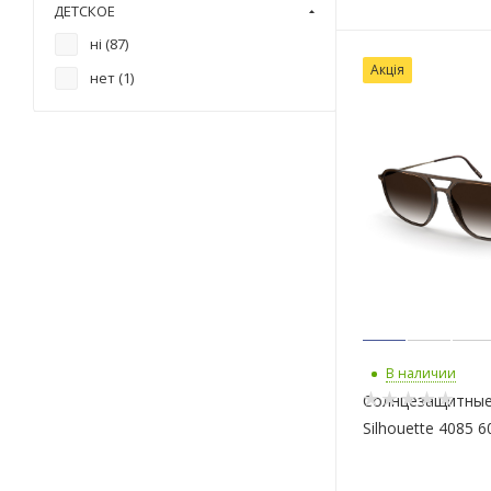
ДЕТСКОЕ
ні (
87
)
Акція
нет (
1
)
В наличии
Солнцезащитные
Silhouette 4085 6