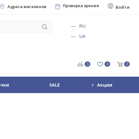
Проверка зрения
Адреса магазинов
Войти
RU
UA
0
0
0
очки
SALE
Акции