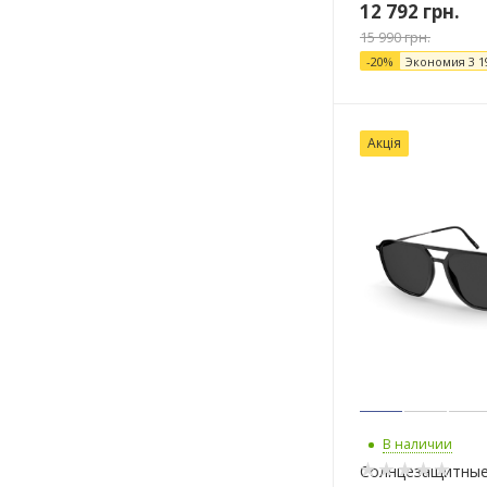
12 792
грн.
15 990
грн.
-
20
%
Экономия
3 1
Акція
В наличии
Солнцезащитные