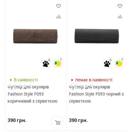
7
6
7
6
7
В наявності
Немає в наявності
Футляр для окулярів
Футляр для окулярів
Fashion Style F093
Fashion Style F093 чорний з
коричневий з серветкою
серветкою
390
грн.
390
грн.