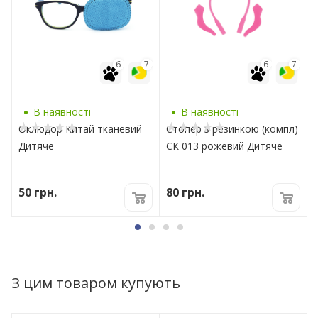
7
6
7
6
7
В наявності
В наявності
Оклюдор Китай тканевий
Стопер з резинкою (компл)
Дитяче
СК 013 рожевий Дитяче
50
грн.
80
грн.
З цим товаром купують