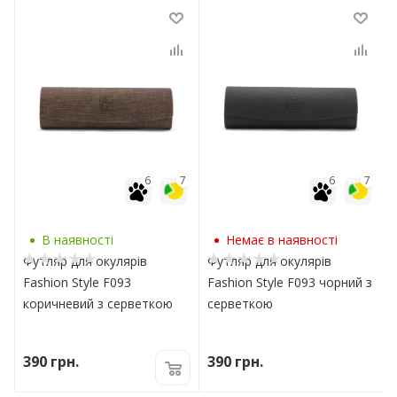
7
6
7
6
7
В наявності
Немає в наявності
Футляр для окулярів
Футляр для окулярів
Fashion Style F093
Fashion Style F093 чорний з
коричневий з серветкою
серветкою
390
грн.
390
грн.