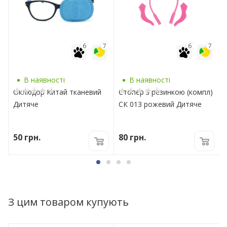
7
6
7
6
7
В наявності
В наявності
Оклюдор Китай тканевий
Стопер з резинкою (компл)
Дитяче
СК 013 рожевий Дитяче
50
грн.
80
грн.
З цим товаром купують