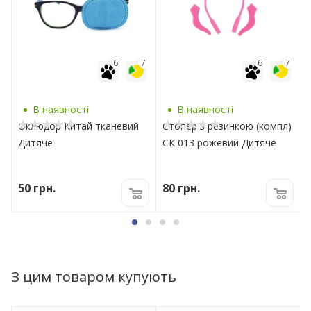
7
6
7
6
7
В наявності
В наявності
Оклюдор Китай тканевий
Стопер з резинкою (компл)
Дитяче
СК 013 рожевий Дитяче
50
грн.
80
грн.
З цим товаром купують