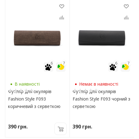
7
6
7
6
7
В наявності
Немає в наявності
Футляр для окулярів
Футляр для окулярів
Fashion Style F093
Fashion Style F093 чорний з
коричневий з серветкою
серветкою
390
грн.
390
грн.