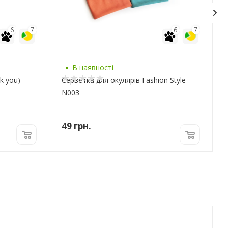
6
7
6
7
В наявності
k you)
Серветка для окулярів Fashion Style
N003
49
грн.