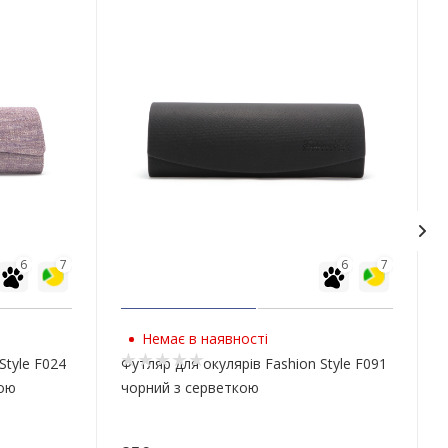
6
7
6
7
Немає в наявності
Style F024
Футляр для окулярів Fashion Style F091
кою
чорний з серветкою