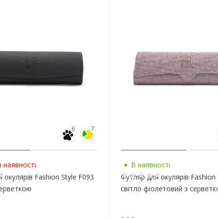
6
7
 наявності
В наявності
 окулярів Fashion Style F093
Футляр для окулярів Fashion 
серветкою
світло фіолетовий з сервет