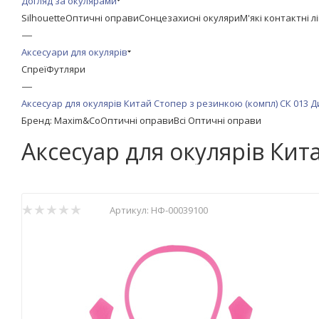
Догляд за окулярами
Silhouette
Оптичні оправи
Сонцезахисні окуляри
М'які контактні л
—
Аксесуари для окулярів
Спреї
Футляри
—
Аксесуар для окулярів Китай Стопер з резинкою (компл) СК 013 
Бренд: Maxim&Co
Оптичні оправи
Всі Оптичні оправи
Аксесуар для окулярів Кит
Артикул:
НФ-00039100