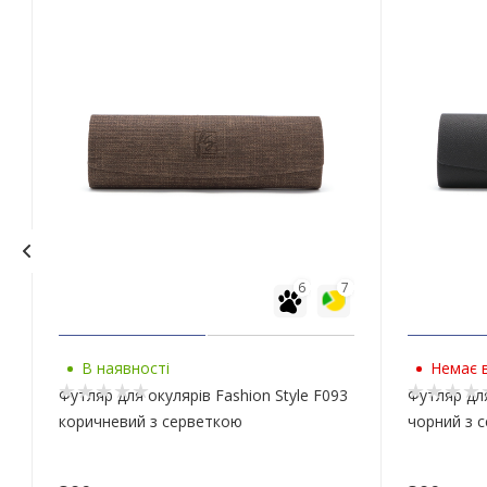
6
7
В наявності
Немає в
Футляр для окулярів Fashion Style F093
Футляр для
коричневий з серветкою
чорний з 