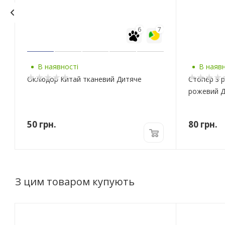
6
7
В наявності
В наявн
Оклюдор Китай тканевий Дитяче
Стопер з 
рожевий 
50
грн.
80
грн.
З цим товаром купують