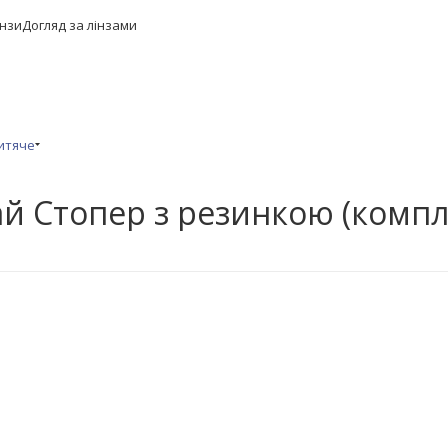
інзи
Догляд за лінзами
Дитяче
ай Стопер з резинкою (компл