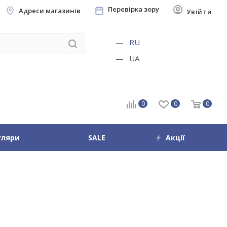
Перевірка зору
Адреси магазинів
Увійти
RU
UA
0
0
0
уляри
SALE
Акції