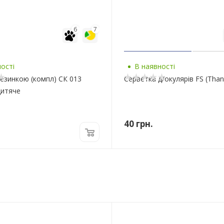
6
7
ості
В наявності
резинкою (компл) СК 013
Серветка д/окулярів FS (Than
Дитяче
40
грн.