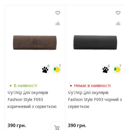
7
6
7
6
7
В наявності
Немає в наявності
Футляр для окулярів
Футляр для окулярів
Fashion Style F093
Fashion Style F093 чорний з
коричневий з серветкою
серветкою
390
грн.
390
грн.