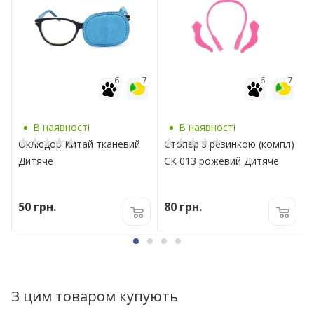
7
6
7
6
7
В наявності
В наявності
Оклюдор Китай тканевий
Стопер з резинкою (компл)
Дитяче
СК 013 рожевий Дитяче
50
грн.
80
грн.
З цим товаром купують