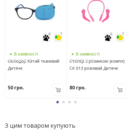
7
6
7
6
7
В наявності
В наявності
Оклюдор Китай тканевий
Стопер з резинкою (компл)
Дитяче
СК 013 рожевий Дитяче
50
грн.
80
грн.
З цим товаром купують