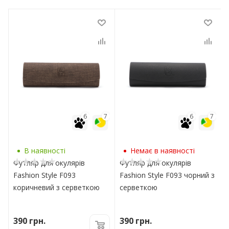
7
6
7
6
7
В наявності
Немає в наявності
Футляр для окулярів
Футляр для окулярів
Fashion Style F093
Fashion Style F093 чорний з
коричневий з серветкою
серветкою
390
грн.
390
грн.