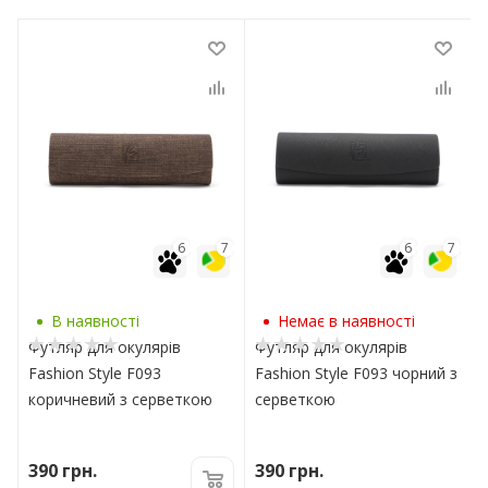
7
6
7
6
7
В наявності
Немає в наявності
Футляр для окулярів
Футляр для окулярів
Fashion Style F093
Fashion Style F093 чорний з
коричневий з серветкою
серветкою
390
грн.
390
грн.