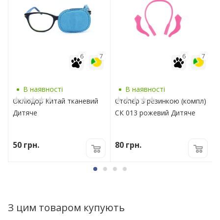
7
6
7
6
7
В наявності
В наявності
Оклюдор Китай тканевий
Стопер з резинкою (компл)
Дитяче
СК 013 рожевий Дитяче
50
грн.
80
грн.
З цим товаром купують