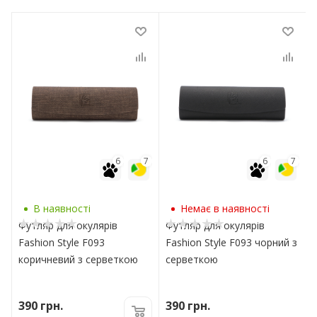
7
6
7
6
7
В наявності
Немає в наявності
Футляр для окулярів
Футляр для окулярів
Fashion Style F093
Fashion Style F093 чорний з
коричневий з серветкою
серветкою
390
грн.
390
грн.