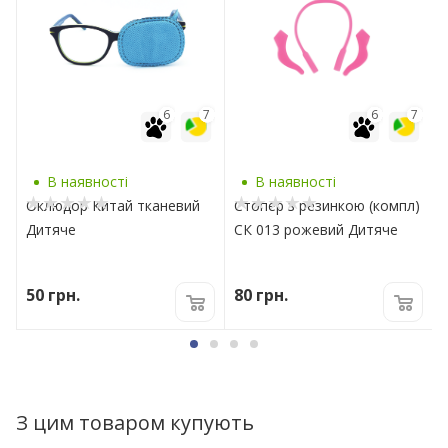
7
6
7
6
7
В наявності
В наявності
Оклюдор Китай тканевий
Стопер з резинкою (компл)
Дитяче
СК 013 рожевий Дитяче
50
грн.
80
грн.
З цим товаром купують