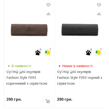
7
6
7
6
7
В наявності
Немає в наявності
Футляр для окулярів
Футляр для окулярів
Fashion Style F093
Fashion Style F093 чорний з
коричневий з серветкою
серветкою
390
грн.
390
грн.