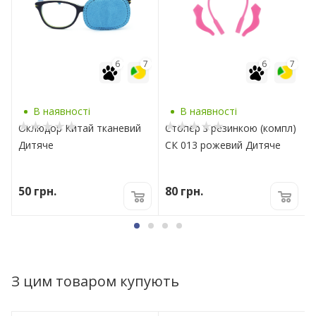
7
6
7
6
7
В наявності
В наявності
Оклюдор Китай тканевий
Стопер з резинкою (компл)
Дитяче
СК 013 рожевий Дитяче
50
грн.
80
грн.
З цим товаром купують