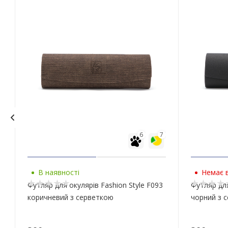
6
7
В наявності
Немає в
Футляр для окулярів Fashion Style F093
Футляр для
коричневий з серветкою
чорний з 