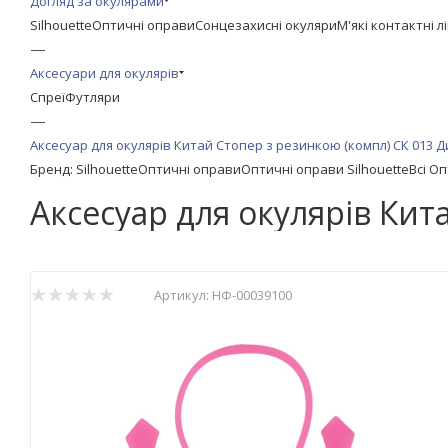
Догляд за окулярами
Silhouette
Оптичні оправи
Сонцезахисні окуляри
М'які контактні л
—
Аксесуари для окулярів
Спреї
Футляри
—
Аксесуар для окулярів Китай Стопер з резинкою (компл) СК 013 
Бренд: Silhouette
Оптичні оправи
Оптичні оправи Silhouette
Всі О
Аксесуар для окулярів Кит
Артикул:
НФ-00039100