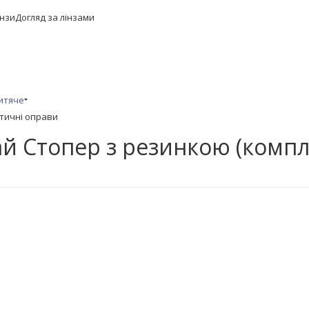
інзи
Догляд за лінзами
Дитяче
птичні оправи
ай Стопер з резинкою (компл