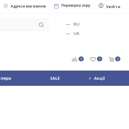
Перевірка зору
Адреси магазинів
Увійти
RU
UA
0
0
0
уляри
SALE
Акції