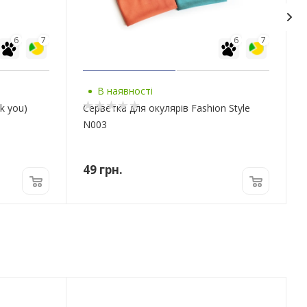
6
7
6
7
В наявності
k you)
Серветка для окулярів Fashion Style
N003
49
грн.