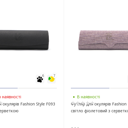
6
7
 наявності
В наявності
 окулярів Fashion Style F093
Футляр для окулярів Fashion 
серветкою
світло фіолетовий з сервет