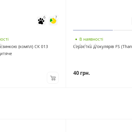
6
7
ості
В наявності
резинкою (компл) СК 013
Серветка д/окулярів FS (Than
Дитяче
40
грн.