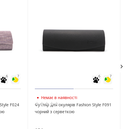
6
7
6
7
Немає в наявності
Style F024
Футляр для окулярів Fashion Style F091
кою
чорний з серветкою