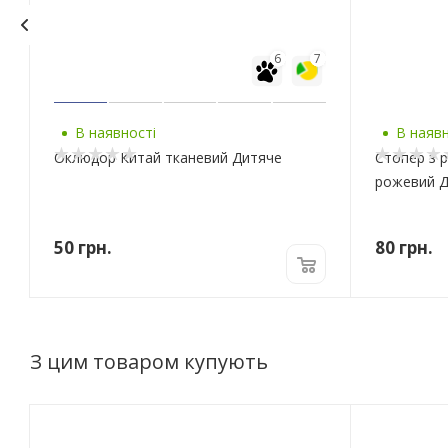
6
7
В наявності
В наявн
Оклюдор Китай тканевий Дитяче
Стопер з 
рожевий 
50
грн.
80
грн.
З цим товаром купують